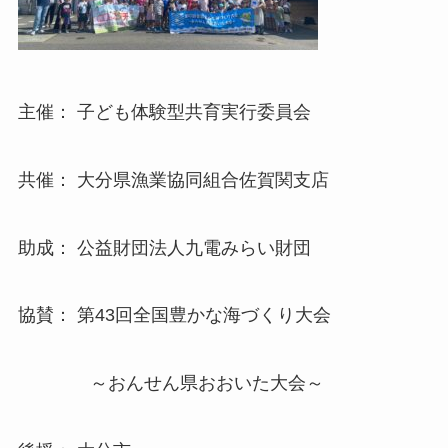
主催： 子ども体験型共育実行委員会
共催： 大分県漁業協同組合佐賀関支店
助成： 公益財団法人九電みらい財団
協賛： 第43回全国豊かな海づくり大会
～おんせん県おおいた大会～